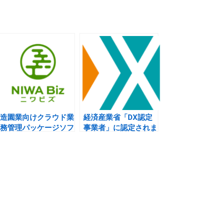
造園業向けクラウド業
経済産業省「DX認定
務管理パッケージソフ
事業者」に認定されま
ト「NIWA Biz」を
した
2024年4月1日より販
売開始