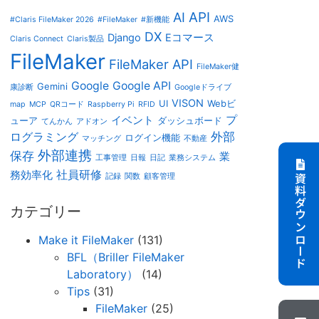
AI
API
AWS
#Claris FileMaker 2026
#FileMaker
#新機能
DX
Django
Eコマース
Claris Connect
Claris製品
FileMaker
FileMaker API
FileMaker健
Google
Google API
Gemini
康診断
Googleドライブ
VISON
UI
Webビ
map
MCP
QRコード
Raspberry Pi
RFID
プ
イベント
ューア
ダッシュボード
てんかん
アドオン
外部
ログラミング
ログイン機能
マッチング
不動産
外部連携
保存
業
工事管理
日報
日記
業務システム
社員研修
務効率化
記録
関数
顧客管理
資料ダウンロード
カテゴリー
Make it FileMaker
(131)
BFL（Briller FileMaker
Laboratory）
(14)
Tips
(31)
FileMaker
(25)