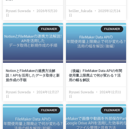
Ryusei Suwada
2026年5月20
briller_fukuda
2025年12月24
日
日
FILEMAKER
FILEMAKER
NotionとFileMakerの連携方法解
（後編）FileMaker Data APIの年間
説！APIを活用したデータ取得と新
使用量上限廃止で何が変わる？活
規作成の手順
用の幅を解説
Ryusei Suwada
2024年12月27
Ryusei Suwada
2024年12月11
日
日
FILEMAKER
FILEMAKER