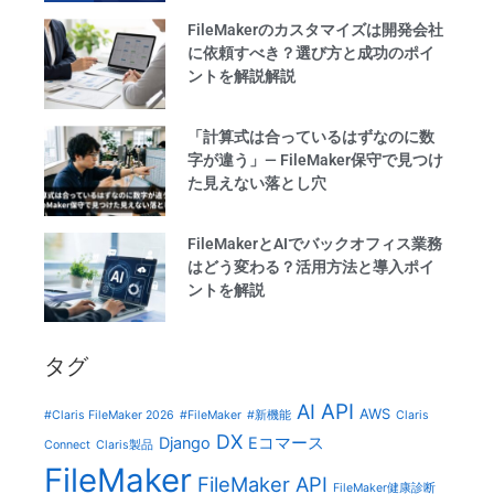
FileMakerのカスタマイズは開発会社
に依頼すべき？選び方と成功のポイ
ントを解説解説
「計算式は合っているはずなのに数
字が違う」— FileMaker保守で見つけ
た見えない落とし穴
FileMakerとAIでバックオフィス業務
はどう変わる？活用方法と導入ポイ
ントを解説
タグ
AI
API
AWS
#Claris FileMaker 2026
#FileMaker
#新機能
Claris
DX
Django
Eコマース
Connect
Claris製品
FileMaker
FileMaker API
FileMaker健康診断