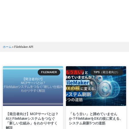
BRILLER Inc.
Tag: FileMaker API
ホーム
»
FileMaker API
FILEMAKER
TIPS（発注者向け）
【発注者向け】MCPサーバとは？
「もう古い」と諦めていません
AIとFileMakerシステムをつなぐ
か？FileMakerをDXの核に変える、
「新しい仕組み」をわかりやすく
システム刷新5つの道筋
解説