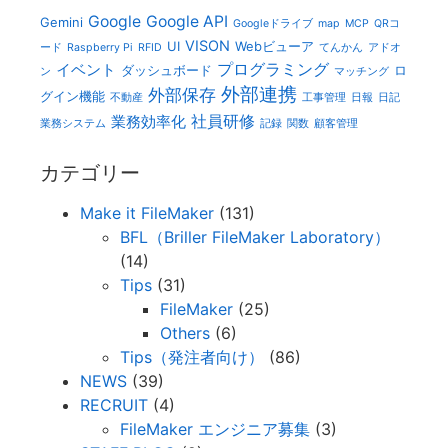
Google
Google API
Gemini
Googleドライブ
map
MCP
QRコ
VISON
UI
Webビューア
ード
Raspberry Pi
RFID
てんかん
アドオ
プログラミング
イベント
ダッシュボード
ロ
ン
マッチング
外部連携
外部保存
グイン機能
不動産
工事管理
日報
日記
社員研修
業務効率化
業務システム
記録
関数
顧客管理
カテゴリー
Make it FileMaker
(131)
BFL（Briller FileMaker Laboratory）
(14)
Tips
(31)
FileMaker
(25)
Others
(6)
Tips（発注者向け）
(86)
NEWS
(39)
RECRUIT
(4)
FileMaker エンジニア募集
(3)