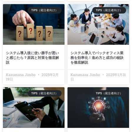
TIPS（発注者向け）
TIPS（発注者向け）
システム導入後に使い勝手が悪い
システム導入でバックオフィス業
と感じたら？原因と対策を徹底解
務を効率化！進め方と成功の秘訣
説
を徹底解説
Kazumasa Jimbo
2025年2月
Kazumasa Jimbo
2025年1月31
19日
日
TIPS（発注者向け）
TIPS（発注者向け）