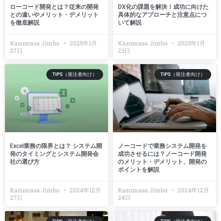
ローコード開発とは？従来の開発
DX化の課題を解決！成功に向けた
との違いやメリット・デメリット
具体的なアプローチと注意点につ
を徹底解説
いて解説
Kazumasa Jimbo
2025年1月
Kazumasa Jimbo
2025年1月
27日
23日
TIPS（発注者向け）
TIPS（発注者向け）
Excel業務の限界とは？ システム開
ノーコードで業務システム開発を
発のタイミングとシステム開発会
成功させるには？ノーコード開発
社の選び方
のメリット・デメリット、開発の
ポイントを解説
Kazumasa Jimbo
2024年12月
Kazumasa Jimbo
2024年12月
27日
24日