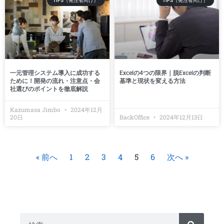
TIPS（発注者向け）
TIPS（発注者向け）
一元管理システム導入に成功する
Excelの4つの限界｜脱Excelの判断
ために！開発の流れ・注意点・会
基準と現状を変える方法
社選びのポイントを徹底解説
Kazumasa Jimbo
2024年12月
20日
BackOffice
2024年12月13日
« 前へ
1
2
3
4
5
6
次へ »