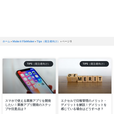
BRILLER Inc.
Category: Tips（発注者向け）
ホーム
»
Make it FileMaker
»
Tips（発注者向け）
»
ページ 5
TIPS（発注者向け）
TIPS（発注者向け）
スマホで使える業務アプリを開発
エクセルで日報管理のメリット・
したい！業務アプリ開発のステッ
デメリットを解説！デメリットを
プや注意点は？
感じている場合はどうすべき？