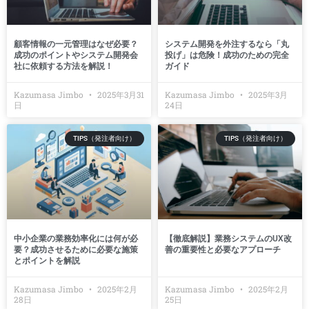
顧客情報の一元管理はなぜ必要？
システム開発を外注するなら「丸
成功のポイントやシステム開発会
投げ」は危険！成功のための完全
社に依頼する方法を解説！
ガイド
Kazumasa Jimbo
2025年3月31
Kazumasa Jimbo
2025年3月
日
24日
TIPS（発注者向け）
TIPS（発注者向け）
中小企業の業務効率化には何が必
【徹底解説】業務システムのUX改
要？成功させるために必要な施策
善の重要性と必要なアプローチ
とポイントを解説
Kazumasa Jimbo
2025年2月
Kazumasa Jimbo
2025年2月
28日
25日