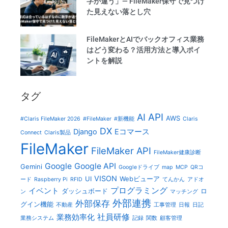
字が違う」— FileMaker保守で見つけ
た見えない落とし穴
FileMakerとAIでバックオフィス業務
はどう変わる？活用方法と導入ポイ
ントを解説
タグ
AI
API
AWS
#Claris FileMaker 2026
#FileMaker
#新機能
Claris
DX
Django
Eコマース
Connect
Claris製品
FileMaker
FileMaker API
FileMaker健康診断
Google
Google API
Gemini
Googleドライブ
map
MCP
QRコ
VISON
UI
Webビューア
ード
Raspberry Pi
RFID
てんかん
アドオ
プログラミング
イベント
ダッシュボード
ロ
ン
マッチング
外部連携
外部保存
グイン機能
不動産
工事管理
日報
日記
社員研修
業務効率化
業務システム
記録
関数
顧客管理