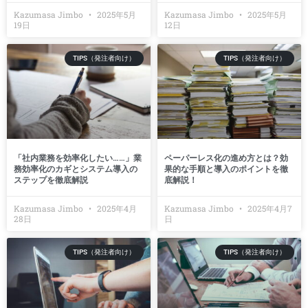
Kazumasa Jimbo
2025年5月
Kazumasa Jimbo
2025年5月
19日
12日
TIPS（発注者向け）
TIPS（発注者向け）
「社内業務を効率化したい……」業
ペーパーレス化の進め方とは？効
務効率化のカギとシステム導入の
果的な手順と導入のポイントを徹
ステップを徹底解説
底解説！
Kazumasa Jimbo
2025年4月
Kazumasa Jimbo
2025年4月7
28日
日
TIPS（発注者向け）
TIPS（発注者向け）