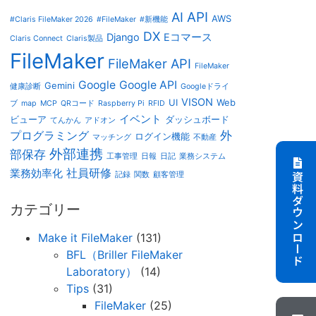
AI
API
AWS
#Claris FileMaker 2026
#FileMaker
#新機能
DX
Django
Eコマース
Claris Connect
Claris製品
FileMaker
FileMaker API
FileMaker
Google
Google API
Gemini
健康診断
Googleドライ
VISON
UI
Web
ブ
map
MCP
QRコード
Raspberry Pi
RFID
イベント
ビューア
ダッシュボード
てんかん
アドオン
外
プログラミング
ログイン機能
マッチング
不動産
外部連携
部保存
工事管理
日報
日記
業務システム
社員研修
業務効率化
記録
関数
顧客管理
資料ダウンロード
カテゴリー
Make it FileMaker
(131)
BFL（Briller FileMaker
Laboratory）
(14)
Tips
(31)
FileMaker
(25)