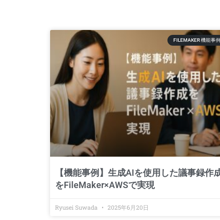
FILEMAKER 機能事
【機能事例】生成AIを使用した議事録作
をFileMaker×AWSで実現
Ryusei Suwada
2025年6月20日