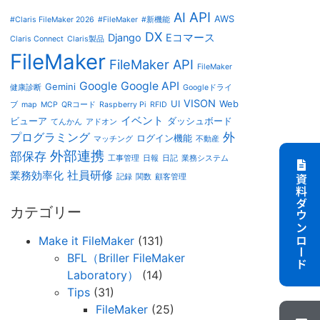
AI
API
AWS
#Claris FileMaker 2026
#FileMaker
#新機能
DX
Django
Eコマース
Claris Connect
Claris製品
FileMaker
FileMaker API
FileMaker
Google
Google API
Gemini
健康診断
Googleドライ
VISON
UI
Web
ブ
map
MCP
QRコード
Raspberry Pi
RFID
イベント
ビューア
ダッシュボード
てんかん
アドオン
外
プログラミング
ログイン機能
マッチング
不動産
外部連携
部保存
工事管理
日報
日記
業務システム
社員研修
業務効率化
記録
関数
顧客管理
資料ダウンロード
カテゴリー
Make it FileMaker
(131)
BFL（Briller FileMaker
Laboratory）
(14)
Tips
(31)
FileMaker
(25)