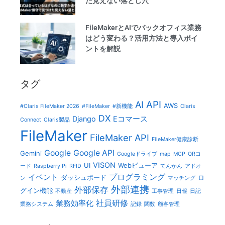
た見えない落とし穴
FileMakerとAIでバックオフィス業務
はどう変わる？活用方法と導入ポイ
ントを解説
タグ
AI
API
AWS
#Claris FileMaker 2026
#FileMaker
#新機能
Claris
DX
Django
Eコマース
Connect
Claris製品
FileMaker
FileMaker API
FileMaker健康診断
Google
Google API
Gemini
Googleドライブ
map
MCP
QRコ
VISON
UI
Webビューア
ード
Raspberry Pi
RFID
てんかん
アドオ
プログラミング
イベント
ダッシュボード
ロ
ン
マッチング
外部連携
外部保存
グイン機能
不動産
工事管理
日報
日記
社員研修
業務効率化
業務システム
記録
関数
顧客管理