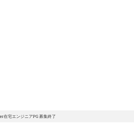
ブリエの特徴
FileMaker
メンバー紹介
会
ジニア募集
,
NEWS
ker在宅エンジニアPG 募集終了