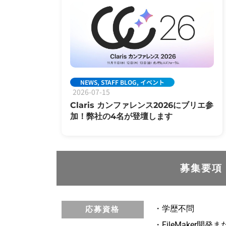
NEWS
,
STAFF BLOG
,
イベント
2026-07-15
Claris カンファレンス2026にブリエ参
加！弊社の4名が登壇します
募集要項
・学歴不問
応募資格
・FileMaker開