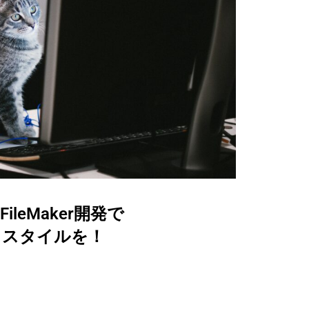
leMaker開発で
フスタイルを！