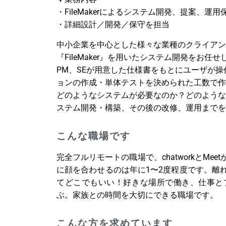
・FileMakerによるシステム開発、提案、運用
・詳細設計／開発／保守を担当
中小企業を中心とした様々な業種のクライアン
『FileMaker』を用いたシステム開発をお任せ
PM、SEが用意した仕様書をもとにユーザが
ョンの作成・単体テストを決められた工数で作
どのようなシステムが必要なのか？どのような
ステム開発・構築、その後の改修、運用までを
こんな職場です
完全フルリモートの職場で、chatworkとM
に顔を合わせるのは年に1〜2度程度です。離
てどこでもいい！好きな場所で働き、仕事と
ぶ。家族との時間を大切にできる職場です。
こんな方を求めています