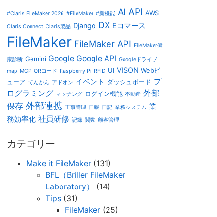
AI
API
AWS
#Claris FileMaker 2026
#FileMaker
#新機能
DX
Django
Eコマース
Claris Connect
Claris製品
FileMaker
FileMaker API
FileMaker健
Google
Google API
Gemini
康診断
Googleドライブ
VISON
UI
Webビ
map
MCP
QRコード
Raspberry Pi
RFID
プ
イベント
ューア
ダッシュボード
てんかん
アドオン
外部
ログラミング
ログイン機能
マッチング
不動産
外部連携
保存
業
工事管理
日報
日記
業務システム
社員研修
務効率化
記録
関数
顧客管理
カテゴリー
Make it FileMaker
(131)
BFL（Briller FileMaker
Laboratory）
(14)
Tips
(31)
FileMaker
(25)