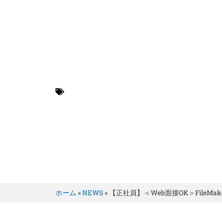
BRILLER Inc.
FileMaker エン
ホーム
»
NEWS
»
【正社員】＜Web面接OK＞FileMa