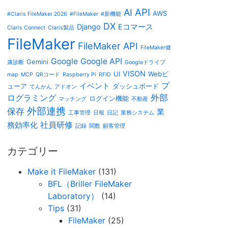
AI
API
AWS
#Claris FileMaker 2026
#FileMaker
#新機能
DX
Django
Eコマース
Claris Connect
Claris製品
FileMaker
FileMaker API
FileMaker健
Google
Google API
Gemini
康診断
Googleドライブ
VISON
UI
Webビ
map
MCP
QRコード
Raspberry Pi
RFID
プ
イベント
ューア
ダッシュボード
てんかん
アドオン
外部
ログラミング
ログイン機能
マッチング
不動産
外部連携
保存
業
工事管理
日報
日記
業務システム
社員研修
務効率化
記録
関数
顧客管理
カテゴリー
Make it FileMaker
(131)
BFL（Briller FileMaker
Laboratory）
(14)
Tips
(31)
FileMaker
(25)