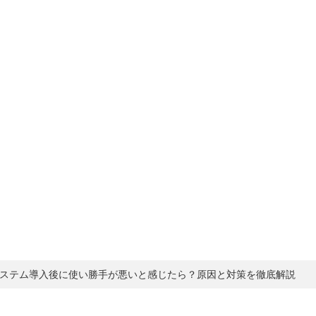
ブリエの特徴
FileMaker
メンバー紹介
会
ステム導入後に使い勝手が悪いと感じたら？原因と対策を徹底解説