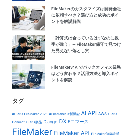
FileMakerのカスタマイズは開発会社
に依頼すべき？選び方と成功のポイ
ントを解説解説
「計算式は合っているはずなのに数
字が違う」— FileMaker保守で見つけ
た見えない落とし穴
FileMakerとAIでバックオフィス業務
はどう変わる？活用方法と導入ポイ
ントを解説
タグ
AI
API
AWS
#Claris FileMaker 2026
#FileMaker
#新機能
Claris
DX
Django
Eコマース
Connect
Claris製品
FileMaker
FileMaker API
FileMaker健康診断