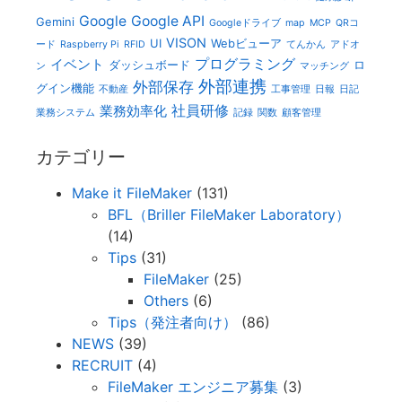
Google
Google API
Gemini
Googleドライブ
map
MCP
QRコ
VISON
UI
Webビューア
ード
Raspberry Pi
RFID
てんかん
アドオ
プログラミング
イベント
ダッシュボード
ロ
ン
マッチング
外部連携
外部保存
グイン機能
不動産
工事管理
日報
日記
社員研修
業務効率化
業務システム
記録
関数
顧客管理
カテゴリー
Make it FileMaker
(131)
BFL（Briller FileMaker Laboratory）
(14)
Tips
(31)
FileMaker
(25)
Others
(6)
Tips（発注者向け）
(86)
NEWS
(39)
RECRUIT
(4)
FileMaker エンジニア募集
(3)