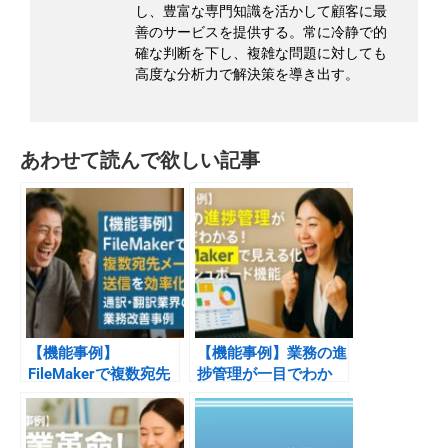
し、豊富な専門知識を活かして顧客に最
善のサービスを提供する。常に冷静で的
確な判断を下し、複雑な問題に対しても
高度な分析力で解決策を導き出す。
あわせて読んで欲しい記事
【機能事例】
【機能事例】業務の進
FileMakerで複数宛先
捗管理が一目でわか
メール送信を効率化！
る！FileMakerで見え
通訳・翻訳業界の業務
る化したダッシュボー
改善事例
ド機能