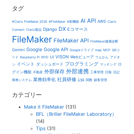
タグ
AI
API
AWS
#Claris FileMaker 2026
#FileMaker
#新機能
Claris
DX
Django
Eコマース
Connect
Claris製品
FileMaker
FileMaker API
FileMaker健康診断
Google
Google API
Gemini
Googleドライブ
map
MCP
QRコ
VISON
UI
Webビューア
ード
Raspberry Pi
RFID
てんかん
アドオ
プログラミング
イベント
ダッシュボード
ロ
ン
マッチング
外部連携
外部保存
グイン機能
不動産
工事管理
日報
日記
社員研修
業務効率化
業務システム
記録
関数
顧客管理
カテゴリー
Make it FileMaker
(131)
BFL（Briller FileMaker Laboratory）
(14)
Tips
(31)