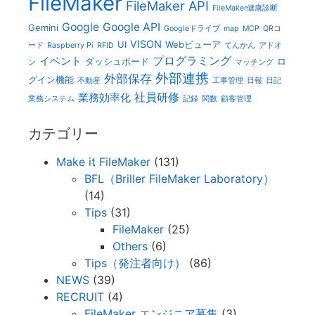
FileMaker
FileMaker API
FileMaker健康診断
Google
Google API
Gemini
Googleドライブ
map
MCP
QRコ
VISON
UI
Webビューア
ード
Raspberry Pi
RFID
てんかん
アドオ
プログラミング
イベント
ダッシュボード
ロ
ン
マッチング
外部連携
外部保存
グイン機能
不動産
工事管理
日報
日記
社員研修
業務効率化
業務システム
記録
関数
顧客管理
カテゴリー
Make it FileMaker
(131)
BFL（Briller FileMaker Laboratory）
(14)
Tips
(31)
FileMaker
(25)
Others
(6)
Tips（発注者向け）
(86)
NEWS
(39)
RECRUIT
(4)
FileMaker エンジニア募集
(3)