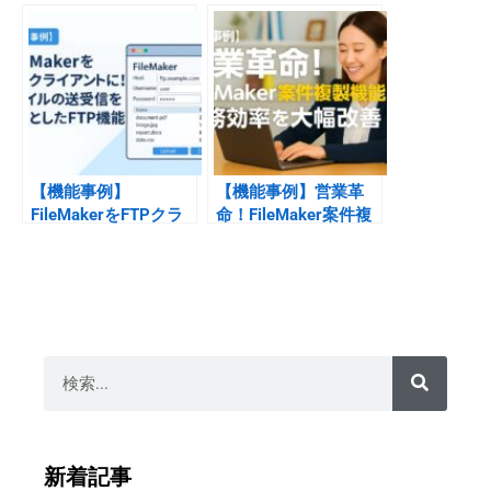
を進化させるドラッグ
る！FileMakerで見え
＆ドロップ対応UI開発
る化したダッシュボー
事例
ド機能
【機能事例】
【機能事例】営業革
FileMakerをFTPクラ
命！FileMaker案件複
イアントに！ファイル
製機能で業務効率を大
の送受信を可能とした
幅改善
FTP機能
新着記事