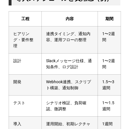
工程
内容
期間
ヒアリン
連携タイミング、通知内
1〜2週
グ・要件整
容、運用フローの整理
間
理
設計
Slackメッセージ仕様、通
1〜2週
知条件、ログ設計
間
開発
Webhook連携、スクリプ
1.5〜3
ト構築、通知制御
週間
テスト
シナリオ検証、負荷確
1〜1.5
認、微調整
週間
導入
運用開始、初期レクチャ
1週間