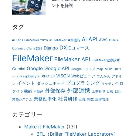
ントを解説
タグ
AI
API
AWS
#Claris FileMaker 2026
#FileMaker
#新機能
Claris
DX
Django
Eコマース
Connect
Claris製品
FileMaker
FileMaker API
FileMaker健康診断
Google
Google API
Gemini
Googleドライブ
map
MCP
QRコ
VISON
UI
Webビューア
ード
Raspberry Pi
RFID
てんかん
アドオ
プログラミング
イベント
ダッシュボード
ロ
ン
マッチング
外部連携
外部保存
グイン機能
不動産
工事管理
日報
日記
社員研修
業務効率化
業務システム
記録
関数
顧客管理
カテゴリー
Make it FileMaker
(131)
BFL（Briller FileMaker Laboratory）