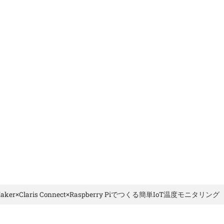
ブリエの特徴
FileMaker
メンバー紹介
会
eMaker×Claris Connect×Raspberry Piでつくる簡単IoT温度モニタリング