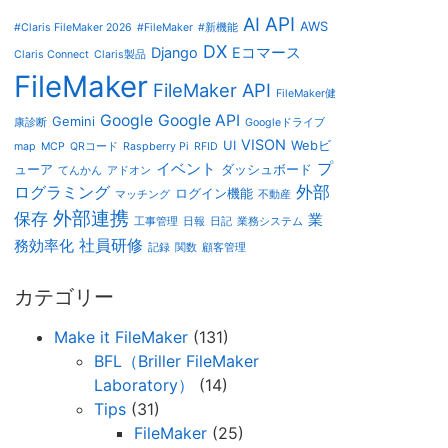
AI
API
AWS
#Claris FileMaker 2026
#FileMaker
#新機能
DX
Django
Eコマース
Claris Connect
Claris製品
FileMaker
FileMaker API
FileMaker健
Google
Google API
Gemini
康診断
Googleドライブ
VISON
UI
Webビ
map
MCP
QRコード
Raspberry Pi
RFID
プ
イベント
ューア
ダッシュボード
てんかん
アドオン
外部
ログラミング
ログイン機能
マッチング
不動産
外部連携
保存
業
工事管理
日報
日記
業務システム
社員研修
務効率化
記録
関数
顧客管理
カテゴリー
Make it FileMaker
(131)
BFL（Briller FileMaker
Laboratory）
(14)
Tips
(31)
FileMaker
(25)