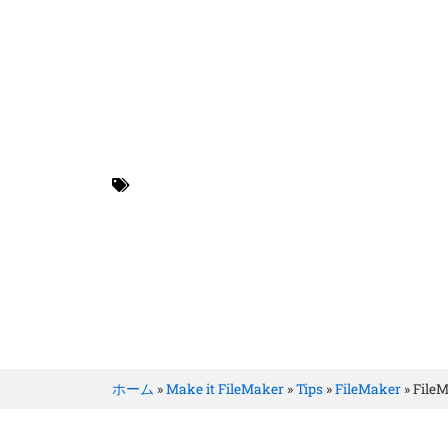
BRILLER Inc.
FileMaker
ホーム
»
Make it FileMaker
»
Tips
»
FileMaker
»
Fil