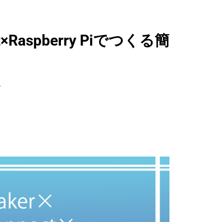
ect×Raspberry Piでつくる簡
r