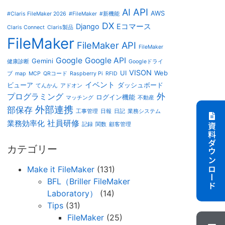
AI
API
AWS
#Claris FileMaker 2026
#FileMaker
#新機能
DX
Django
Eコマース
Claris Connect
Claris製品
FileMaker
FileMaker API
FileMaker
Google
Google API
Gemini
健康診断
Googleドライ
VISON
UI
Web
ブ
map
MCP
QRコード
Raspberry Pi
RFID
イベント
ビューア
ダッシュボード
てんかん
アドオン
外
プログラミング
ログイン機能
マッチング
不動産
外部連携
部保存
工事管理
日報
日記
業務システム
社員研修
業務効率化
記録
関数
顧客管理
資料ダウンロード
カテゴリー
Make it FileMaker
(131)
BFL（Briller FileMaker
Laboratory）
(14)
Tips
(31)
FileMaker
(25)