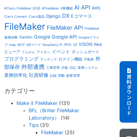
AI
API
AWS
#Claris FileMaker 2026
#FileMaker
#新機能
DX
Django
Eコマース
Claris Connect
Claris製品
FileMaker
FileMaker API
FileMaker
Google
Google API
Gemini
健康診断
Googleドライ
VISON
UI
Web
ブ
map
MCP
QRコード
Raspberry Pi
RFID
イベント
ビューア
ダッシュボード
てんかん
アドオン
外
プログラミング
ログイン機能
マッチング
不動産
外部連携
部保存
工事管理
日報
日記
業務システム
社員研修
業務効率化
記録
関数
顧客管理
資料ダウンロード
カテゴリー
Make it FileMaker
(131)
BFL（Briller FileMaker
Laboratory）
(14)
Tips
(31)
FileMaker
(25)